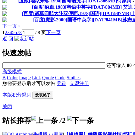
[度娘]地狱来客.1994[国粤语无字][DAT/886MB]何家驹
[百度]疯血.1983[粤语中英字][DAT/884MB] 艾
[百度]诸葛四郎大斗双假面.1978[国语][DAT/907MB
[百度]魔影.2000[国语中英字][DAT/841MB]苏志
下一页 »
1
2
3
4
5
6
7
8
/ 8 页
下一页
返 回
快速发帖
还可输入
80
高级模式
B
Color
Image
Link
Quote
Code
Smilies
您需要登录后才可以发帖
登录
|
立即注册
本版积分规则
发表帖子
关闭
站长推荐
/2
|
Archiver
|
手机版
|
小黑屋
|
【绝版阁】绝版阁影视社区|怀旧电