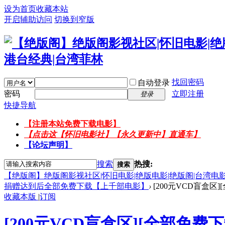
设为首页
收藏本站
开启辅助访问
切换到窄版
找回密码
自动登录
密码
立即注册
登录
快捷导航
【注册本站免费下载电影】
【点击这【怀旧电影社】【永久更新中】直通车】
【论坛声明】
搜索
热搜:
搜索
【绝版阁】绝版阁影视社区|怀旧电影|绝版电影|绝版阁|台湾电影
捐赠达到后全部免费下载【上千部电影】
›
[200元VCD盲盒区]
收藏本版
|
订阅
[200元VCD盲盒区][全部免费下