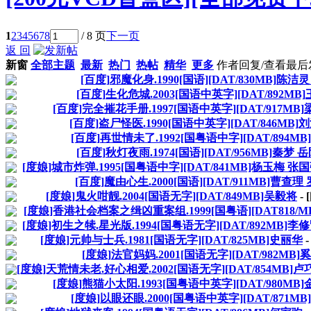
1
2
3
4
5
6
7
8
/ 8 页
下一页
返 回
新窗
全部主题
最新
热门
热帖
精华
更多
作者
回复/查看
最后
[百度]邪魔化身.1990[国语][DAT/830MB]陈洁
[百度]生化危城.2003[国语中英字][DAT/892MB
[百度]完全摧花手册.1997[国语中英字][DAT/917MB
[百度]盗尸怪医.1990[国语中英字][DAT/846MB]
[百度]再世情未了.1992[国粤语中字][DAT/894M
[百度]秋灯夜雨.1974[国语][DAT/956MB]秦梦 
[度娘]城市炸弹.1995[国粤语中字][DAT/841MB]杨玉梅 张
[百度]魔由心生.2000[国语][DAT/911MB]曹查理
[度娘]鬼火咁靓.2004[国语无字][DAT/849MB]吴毅将
-
[度娘]香港社会档案之缉凶重案组.1999[国粤语][DAT818/M
[度娘]初生之犊.星光版.1994[国粤语无字][DAT/892MB]李
[度娘]元帅与士兵.1981[国语无字][DAT/825MB]史丽华
[度娘]法官妈妈.2001[国语无字][DAT/982MB]
[度娘]天荒情未老.好心相爱.2002[国语无字][DAT/854MB]卢
[度娘]熊猫小太阳.1993[国粤语中英字][DAT/980MB
[度娘]以眼还眼.2000[国粤语中英字][DAT/871M