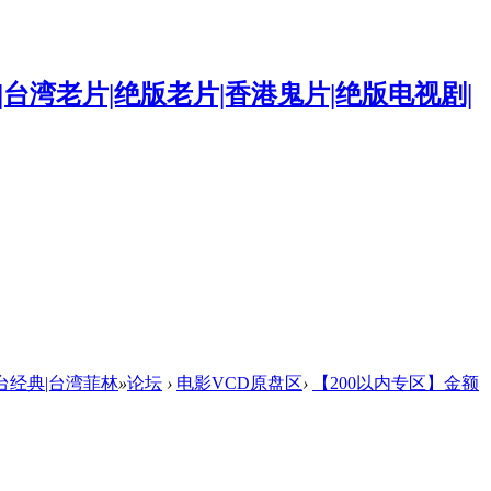
台经典|台湾菲林
»
论坛
›
电影VCD原盘区
›
【200以内专区】金额