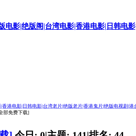
|香港电影|日韩电影|台湾老片|绝版老片|香港鬼片|绝版电视剧|港
[全部免费下载]
载]
今日:
0
|
主题:
141
|
排名:
44