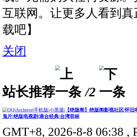
互联网。让更多人看到真
载吧】
关闭
站长推荐
/2
|
Archiver
|
手机版
|
小黑屋
|
【绝版阁】绝版阁影视社区|怀旧电
鬼片|绝版电视剧|港台经典|台湾菲林
GMT+8, 2026-8-8 06:38
, 