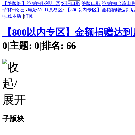
【绝版阁】绝版阁影视社区|怀旧电影|绝版电影|绝版阁|台湾电影
菲林
»
论坛
›
电影VCD原盘区
›
【800以内专区】金额捐赠达到
收藏本版
|
订阅
【800以内专区】金额捐赠达
0
|
主题:
0
|
排名:
66
子版块