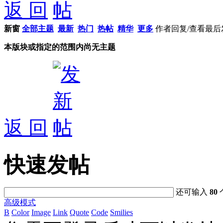
返 回
新窗
全部主题
最新
热门
热帖
精华
更多
作者
回复/查看
最后
本版块或指定的范围内尚无主题
返 回
快速发帖
还可输入
80
高级模式
B
Color
Image
Link
Quote
Code
Smilies