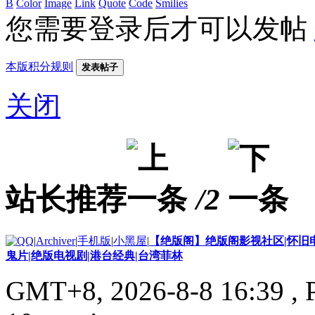
B
Color
Image
Link
Quote
Code
Smilies
您需要登录后才可以发帖
本版积分规则
发表帖子
关闭
站长推荐
/2
|
Archiver
|
手机版
|
小黑屋
|
【绝版阁】绝版阁影视社区|怀旧电
鬼片|绝版电视剧|港台经典|台湾菲林
GMT+8, 2026-8-8 16:39
, 