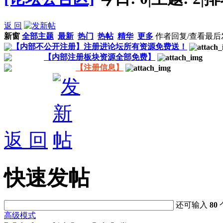
返 回
新窗
全部主题
最新
热门
热帖
精华
更多
作者
回复/查看
最后
【内部不公开注册】注册进论坛所有资源免费送！
【内部注册板块资源全部免费】
【注册信息】
返 回
快速发帖
还可输入
80
高级模式