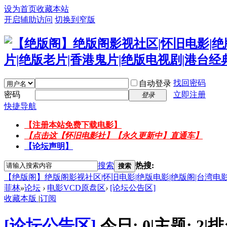
设为首页
收藏本站
开启辅助访问
切换到窄版
找回密码
自动登录
密码
立即注册
登录
快捷导航
【注册本站免费下载电影】
【点击这【怀旧电影社】【永久更新中】直通车】
【论坛声明】
搜索
热搜:
搜索
【绝版阁】绝版阁影视社区|怀旧电影|绝版电影|绝版阁|台湾电影
菲林
»
论坛
›
电影VCD原盘区
›
[论坛公告区]
收藏本版
|
订阅
[论坛公告区]
今日:
0
|
主题:
2
|
排