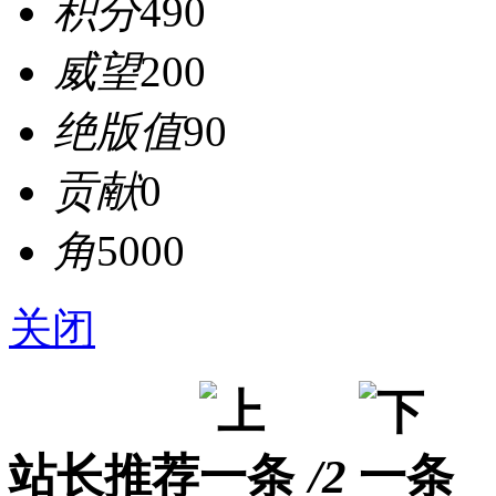
积分
490
威望
200
绝版值
90
贡献
0
角
5000
关闭
站长推荐
/2