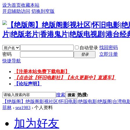
设为首页
收藏本站
开启辅助访问
切换到窄版
找回密码
自动登录
密码
立即注册
登录
快捷导航
【注册本站免费下载电影】
【点击这【怀旧电影社】【永久更新中】直通车】
【论坛声明】
搜索
热搜:
搜索
【绝版阁】绝版阁影视社区|怀旧电影|绝版电影|绝版阁|台湾电影
菲林
›
sea1983
›
个人资料
加为好友