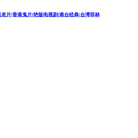
版老片|香港鬼片|绝版电视剧|港台经典|台湾菲林