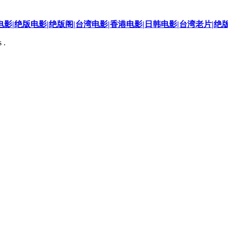
影|绝版电影|绝版阁|台湾电影|香港电影|日韩电影|台湾老片|绝
 .